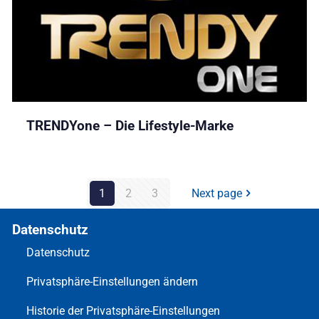
TRENDYone – Die Lifestyle-Marke
1
2
3
Next page
Datenschutz
Datenschutz
Privatsphäre-Einstellungen ändern
Historie der Privatsphäre-Einstellungen