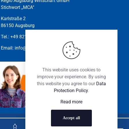
Regio Augsburg Wirtschaft GmbH
Stichwort „MCA“
Karlstraße 2
86150 Augsburg
Tel.:
+49 821-45010.210
Email:
info@marketingclub-augsburg.de
This website uses cookies to
improve your experience. By using
ALISSA
SABINE
this website you agree to our
Data
WASILEWSKI
SONNENSCHEIN
Protection Policy
.
Read more
Accept all