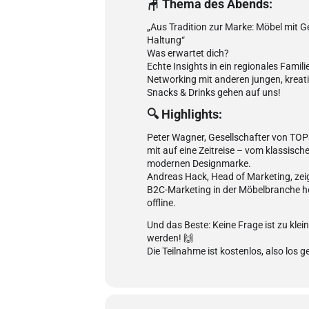
🪑 Thema des Abends:
„Aus Tradition zur Marke: Möbel mit G
Haltung“
Was erwartet dich?
Echte Insights in ein regionales Fami
Networking mit anderen jungen, kreat
Snacks & Drinks gehen auf uns!
🔍 Highlights:
Peter Wagner, Gesellschafter von 
mit auf eine Zeitreise – vom klassisch
modernen Designmarke.
Andreas Hack, Head of Marketing, zei
B2C-Marketing in der Möbelbranche heu
offline.
Und das Beste: Keine Frage ist zu klein
werden! 🙌
Die Teilnahme ist kostenlos, also los ge