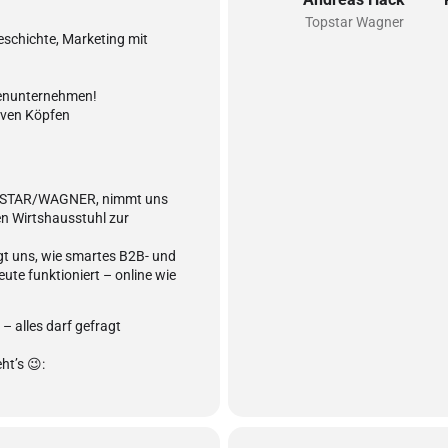
Topstar Wagner
eschichte, Marketing mit
lienunternehmen!
iven Köpfen
TOPSTAR/WAGNER, nimmt uns
en Wirtshausstuhl zur
gt uns, wie smartes B2B- und
te funktioniert – online wie
 – alles darf gefragt
ht’s 😉: