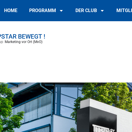
HOME
PROGRAMM
DER CLUB
MITGL
STAR BEWEGT !
yp
Marketing vor Ort (MvO)