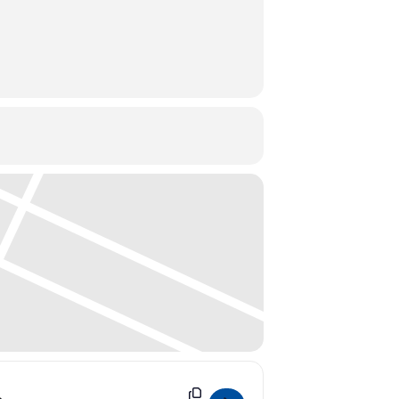
Destination Address - Topstar bewegt ! [IkkGqtpxj]