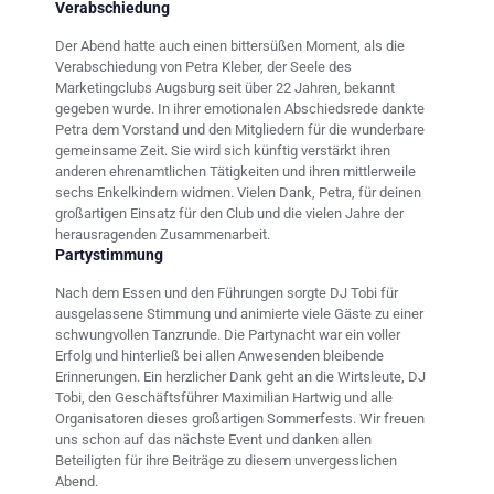
Verabschiedung
Der Abend hatte auch einen bittersüßen Moment, als die
Verabschiedung von Petra Kleber, der Seele des
Marketingclubs Augsburg seit über 22 Jahren, bekannt
gegeben wurde. In ihrer emotionalen Abschiedsrede dankte
Petra dem Vorstand und den Mitgliedern für die wunderbare
gemeinsame Zeit. Sie wird sich künftig verstärkt ihren
anderen ehrenamtlichen Tätigkeiten und ihren mittlerweile
sechs Enkelkindern widmen. Vielen Dank, Petra, für deinen
großartigen Einsatz für den Club und die vielen Jahre der
herausragenden Zusammenarbeit.
Partystimmung
Nach dem Essen und den Führungen sorgte DJ Tobi für
ausgelassene Stimmung und animierte viele Gäste zu einer
schwungvollen Tanzrunde. Die Partynacht war ein voller
Erfolg und hinterließ bei allen Anwesenden bleibende
Erinnerungen. Ein herzlicher Dank geht an die Wirtsleute, DJ
Tobi, den Geschäftsführer Maximilian Hartwig und alle
Organisatoren dieses großartigen Sommerfests. Wir freuen
uns schon auf das nächste Event und danken allen
Beteiligten für ihre Beiträge zu diesem unvergesslichen
Abend.