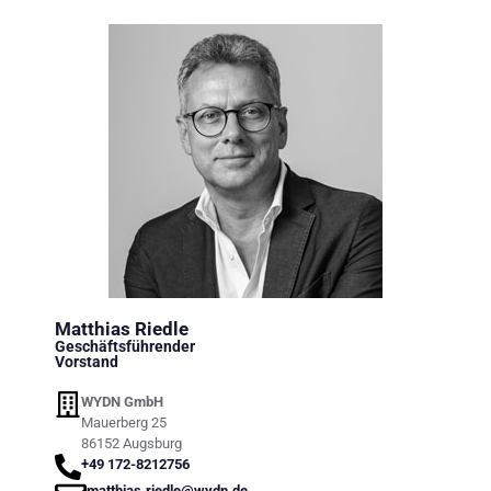
Matthias Riedle
Geschäftsführender
Vorstand
WYDN GmbH
Mauerberg 25
86152 Augsburg
+49 172-8212756
matthias.riedle@wydn.de