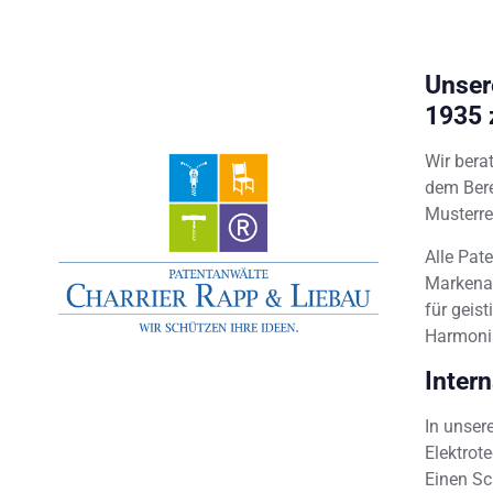
Unser
1935 
Wir bera
dem Bere
Musterre
Alle Pat
Markenam
für geis
Harmoni
Inter
In unser
Elektrot
Einen Sc