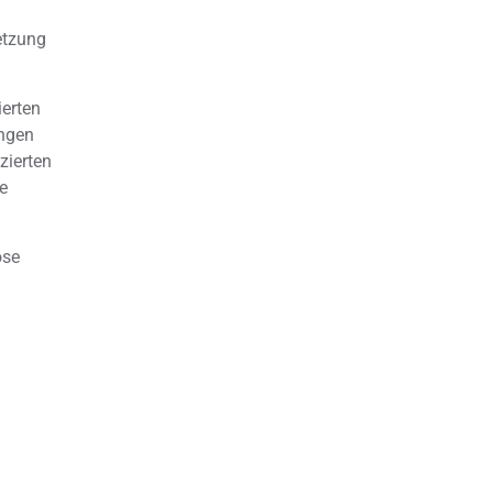
d
etzung
ierten
ungen
zierten
e
ose