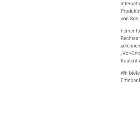
internat
Produktm
von Schu
Ferner f
Rechtsan
zeichnen
„Vor-Ort
Kostentr
Wir biet
Erfinder