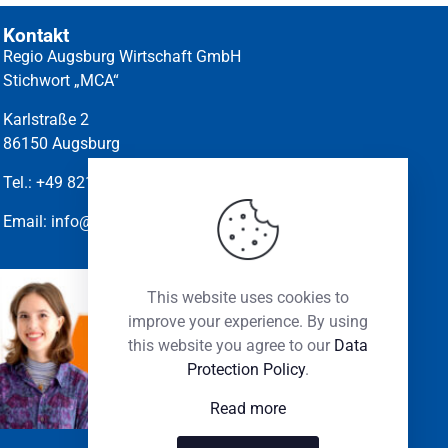
Kontakt
Regio Augsburg Wirtschaft GmbH
Stichwort „MCA“
Karlstraße 2
86150 Augsburg
Tel.:
+49 821-45010.210
Email:
info@marketingclub-augsburg.de
This website uses cookies to
improve your experience. By using
ALISSA
SABINE
this website you agree to our
Data
WASILEWSKI
SONNENSCHEIN
Protection Policy
.
Read more