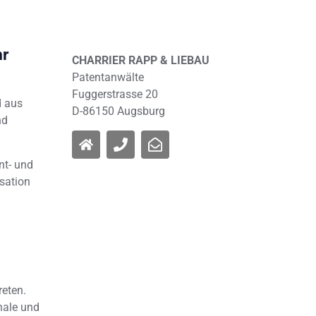
hr
CHARRIER RAPP & LIEBAU
Patentanwälte
Fuggerstrasse 20
d aus
D-86150 Augsburg
nd
nt- und
sation
reten.
nale und