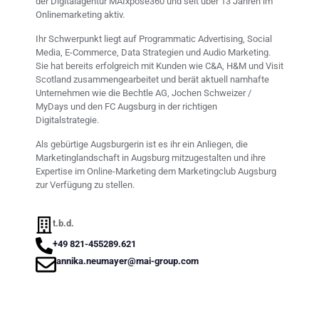
der Digitalagentur MAIxpose360 und seit über 13 Jahren im
Onlinemarketing aktiv.
Ihr Schwerpunkt liegt auf Programmatic Advertising, Social
Media, E-Commerce, Data Strategien und Audio Marketing.
Sie hat bereits erfolgreich mit Kunden wie C&A, H&M und Visit
Scotland zusammengearbeitet und berät aktuell namhafte
Unternehmen wie die Bechtle AG, Jochen Schweizer /
MyDays und den FC Augsburg in der richtigen
Digitalstrategie.
Als gebürtige Augsburgerin ist es ihr ein Anliegen, die
Marketinglandschaft in Augsburg mitzugestalten und ihre
Expertise im Online-Marketing dem Marketingclub Augsburg
zur Verfügung zu stellen.
t.b.d.
+49 821-455289.621
annika.neumayer@mai-group.com