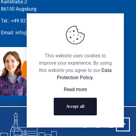
Karlstraße 2
86150 Augsburg
Tel.:
+49 821-45010.210
Email:
info@marketingclub-augsburg.de
This website uses cookies to
improve your experience. By using
ALISSA
SABINE
this website you agree to our
Data
WASILEWSKI
SONNENSCHEIN
Protection Policy
.
Read more
Accept all